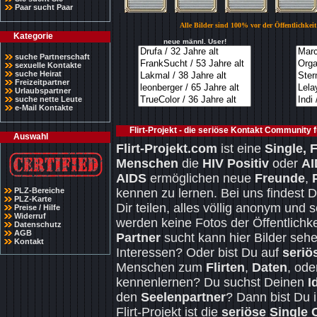
Paar sucht Paar
Alle Bilder sind 100% vor der Öffentlichkei
Kategorie
neue männl. User!
suche Partnerschaft
sexuelle Kontakte
suche Heirat
Freizeitpartner
Urlaubspartner
suche nette Leute
e-Mail Kontakte
Flirt-Projekt - die seriöse Kontakt Community
Auswahl
Flirt-Projekt.com
ist eine
Single, F
Menschen
die
HIV Positiv
oder
AI
AIDS
ermöglichen neue
Freunde
,
PLZ-Bereiche
kennen zu lernen. Bei uns findest 
PLZ-Karte
Dir teilen, alles völlig anonym und
Preise / Hilfe
Widerruf
werden keine Fotos der Öffentlichke
Datenschutz
AGB
Partner
sucht kann hier Bilder seh
Kontakt
Interessen? Oder bist Du auf
seriö
Menschen zum
Flirten
,
Daten
, od
kennenlernen? Du suchst Deinen
I
den
Seelenpartner
? Dann bist Du 
Flirt-Projekt ist die
seriöse Single