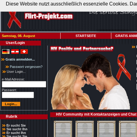
Diese Website nutzt ausschließlich essenzielle Cookies. Dam
Samstag, 08. August
STARTSEITE
GRATIS ANM
User/Login
Gratis anmelden...
Passwort vergessen?
User Login...
e-Mail Adresse:
Passwort:
HIV Community mit Kontaktanzeigen und Chat 
Rubrik
Er sucht Sie
Sie sucht Ihn
Er sucht Ihn
Sie sucht Sie