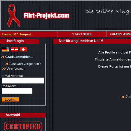
Freitag, 07. August
STARTSEITE
GRATIS ANM
User/Login
Nur für angemeldete User!
Alle Profile sind bei 
Gratis anmelden...
Fingierte Anmeldungen 
Passwort vergessen?
Dieses Portal ist
nur
f
User Login...
e-Mail Adresse:
Passwort:
Jet
Auswahl