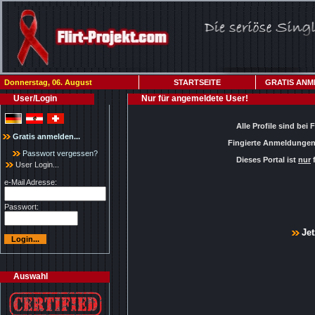
Donnerstag, 06. August
STARTSEITE
GRATIS ANM
User/Login
Nur für angemeldete User!
Alle Profile sind bei 
Gratis anmelden...
Fingierte Anmeldungen 
Passwort vergessen?
Dieses Portal ist
nur
f
User Login...
e-Mail Adresse:
Passwort:
Jet
Auswahl