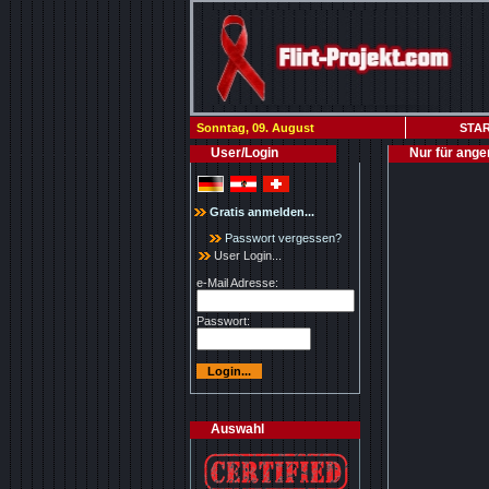
Sonntag, 09. August
STAR
User/Login
Nur für ange
Gratis anmelden...
Passwort vergessen?
User Login...
e-Mail Adresse:
Passwort:
Auswahl