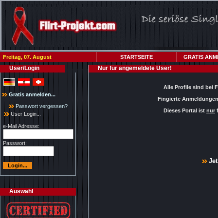
Freitag, 07. August
STARTSEITE
GRATIS ANM
User/Login
Nur für angemeldete User!
Alle Profile sind bei 
Gratis anmelden...
Fingierte Anmeldungen 
Passwort vergessen?
Dieses Portal ist
nur
f
User Login...
e-Mail Adresse:
Passwort:
Jet
Auswahl