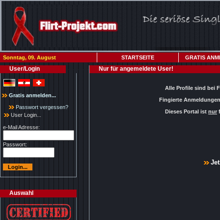
Sonntag, 09. August
STARTSEITE
GRATIS ANM
User/Login
Nur für angemeldete User!
Alle Profile sind bei 
Gratis anmelden...
Fingierte Anmeldungen 
Passwort vergessen?
Dieses Portal ist
nur
f
User Login...
e-Mail Adresse:
Passwort:
Jet
Auswahl