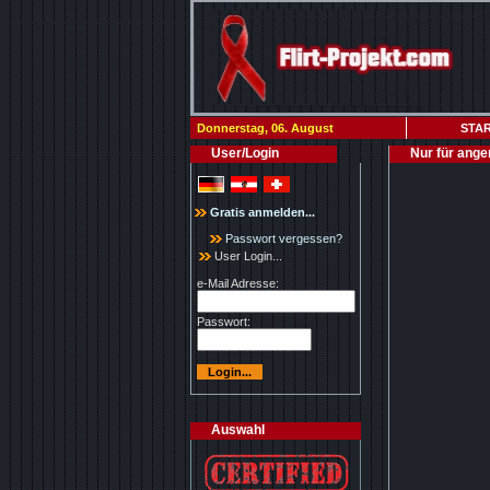
Donnerstag, 06. August
STAR
User/Login
Nur für ange
Gratis anmelden...
Passwort vergessen?
User Login...
e-Mail Adresse:
Passwort:
Auswahl