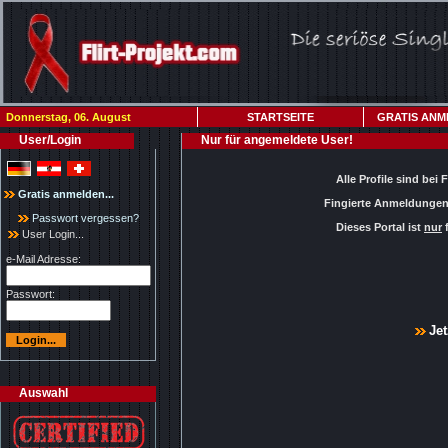
Donnerstag, 06. August
STARTSEITE
GRATIS ANM
User/Login
Nur für angemeldete User!
Alle Profile sind bei 
Gratis anmelden...
Fingierte Anmeldungen 
Passwort vergessen?
Dieses Portal ist
nur
f
User Login...
e-Mail Adresse:
Passwort:
Jet
Auswahl