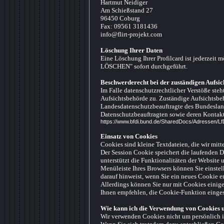
Hartmut Neidiger
Am Schießstand 27
96450 Coburg
Fax: 09561 3181436
info@flirt-projekt.com
Löschung Ihrer Daten
Eine Löschung Ihrer Profilcard ist jederzei
LÖSCHEN" sofort durchgeführt.
Beschwerderecht bei der zuständigen Aufsi
Im Falle datenschutzrechtlicher Verstöße ste
Aufsichtsbehörde zu. Zuständige Aufsichtsbeh
Landesdatenschutzbeauftragte des Bundeslande
Datenschutzbeauftragten sowie deren Konta
https://www.bfdi.bund.de/SharedDocs/Adressen/L
Einsatz von Cookies
Cookies sind kleine Textdateien, die wir mitte
Der Session Cookie speichert die laufenden Da
unterstützt die Funktionalitäten der Website 
Menüleiste Ihres Browsers können Sie einstell
darauf hinweist, wenn Sie ein neues Cookie e
Allerdings können Sie nur mit Cookies einige
Ihnen empfehlen, die Cookie-Funktion eingesc
Wie kann ich die Verwendung von Cookies u
Wir verwenden Cookies nicht um persönlich i