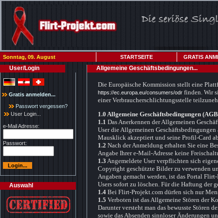
Sonntag, 09. August
STARTSEITE
GRATIS ANM
User/Login
Allgemeine Geschäftsbedingungen...
Die Europäische Kommission stellt eine Plattf
finden. Wir s
https://ec.europa.eu/consumers/odr
Gratis anmelden...
einer Verbraucherschlichtungsstelle teilzune
Passwort vergessen?
1.0 Allgemeine Geschäftsbedingungen (AGB
User Login...
1.1
Das Anerkennen der Allgemeinen Geschäfts
e-Mail Adresse:
User die Allgemeinen Geschäftsbedingungen a
Mausklick akzeptiert und seine Profil-Card a
Passwort:
1.2
Nach der Anmeldung erhalten Sie eine Bestä
Angabe Ihrer e-Mail-Adresse keine Freischalt
1.3
Angemeldete User verpflichten sich eigen
Copyright geschützte Bilder zu verwenden un
Angaben gemacht werden, ist das Portal Flirt
Users sofort zu löschen. Für die Haftung der 
Auswahl
1.4
Bei Flirt-Projekt.com dürfen sich nur Men
1.5
Verboten ist das Allgemeine Stören der K
Darunter versteht man das bewusste Stören d
sowie das Absenden sinnloser Änderungen un