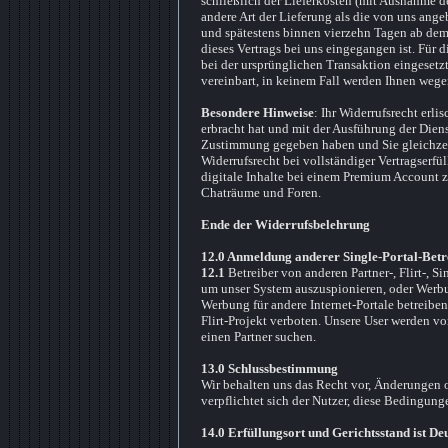
schließlich der Lieferkosten (mit Ausnahme de
andere Art der Lieferung als die von uns ang
und spätestens binnen vierzehn Tagen ab dem
dieses Vertrags bei uns eingegangen ist. Für
bei der ursprünglichen Transaktion eingesetzt
vereinbart, in keinem Fall werden Ihnen wege
Besondere Hinweise
: Ihr Widerrufsrecht erli
erbracht hat und mit der Ausführung der Dien
Zustimmung gegeben haben und Sie gleichzeiti
Widerrufsrecht bei vollständiger Vertragserfüll
digitale Inhalte bei einem Premium Account z
Chaträume und Foren.
Ende der Widerrufsbelehrung
12.0 Anmeldung anderer Single-Portal-Betr
12.1
Betreiber von anderen Partner-, Flirt-, S
um unser System auszuspionieren, oder Werbun
Werbung für andere Internet-Portale betreiben.
Flirt-Projekt verboten. Unsere User werden vo
einen Partner suchen.
13.0 Schlussbestimmung
Wir behalten uns das Recht vor, Änderunge
verpflichtet sich der Nutzer, diese Bedingun
14.0 Erfüllungsort und Gerichtsstand ist D