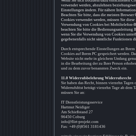
Wenn Sie sich trotzdem dazu entschließen Cook
verwendet werden, abzulehnen beziehungsweis
Einstellungen ändern. Für nähere Informatione
Beachten Sie bitte, dass die meisten Browser 
Cookies verwendet werden, müssen Sie diese a
Verwendung von Cookies bei Mobiltelefon-Bro
beachten Sie bitte die Bedienungsanleitung I
wenn Sie die Verwendung von Cookies unterbin
gegebenenfalls nicht sämtliche Funktionen d
Durch entsprechende Einstellungen an Ihrem 
Cookies auf Ihrem PC gespeichert werden. Dad
Website nicht mehr in gleichem Umfang genut
in die Bearbeitung der zu Ihrer Person erhob
und zu dem zuvor benannten Zweck ein.
11.0 Widerrufsbelehrung Widerrufsrecht
Sie haben das Recht, binnen vierzehn Tagen 
Widerrufsfrist beträgt vierzehn Tage ab dem 
müssen Sie an:
IT Dienstleistungsservice
Hartmut Neidiger
Am Schießstand 27
96450 Coburg
info@flirt-projekt.com
Fax: +49 (0)9561 3181436