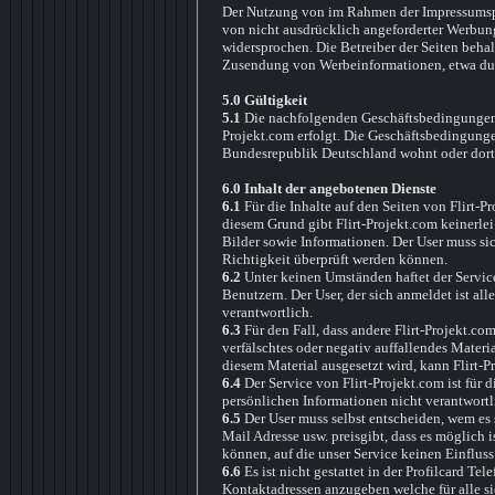
Der Nutzung von im Rahmen der Impressumspfl
von nicht ausdrücklich angeforderter Werbung
widersprochen. Die Betreiber der Seiten behal
Zusendung von Werbeinformationen, etwa dur
5.0 Gültigkeit
5.1
Die nachfolgenden Geschäftsbedingungen 
Projekt.com erfolgt. Die Geschäftsbedingung
Bundesrepublik Deutschland wohnt oder dort 
6.0 Inhalt der angebotenen Dienste
6.1
Für die Inhalte auf den Seiten von Flirt-Pr
diesem Grund gibt Flirt-Projekt.com keinerlei
Bilder sowie Informationen. Der User muss sic
Richtigkeit überprüft werden können.
6.2
Unter keinen Umständen haftet der Service
Benutzern. Der User, der sich anmeldet ist al
verantwortlich.
6.3
Für den Fall, dass andere Flirt-Projekt.co
verfälschtes oder negativ auffallendes Materi
diesem Material ausgesetzt wird, kann Flirt-
6.4
Der Service von Flirt-Projekt.com ist fü
persönlichen Informationen nicht verantwortl
6.5
Der User muss selbst entscheiden, wem es s
Mail Adresse usw. preisgibt, dass es möglich 
können, auf die unser Service keinen Einfluss 
6.6
Es ist nicht gestattet in der Profilcard 
Kontaktadressen anzugeben welche für alle si