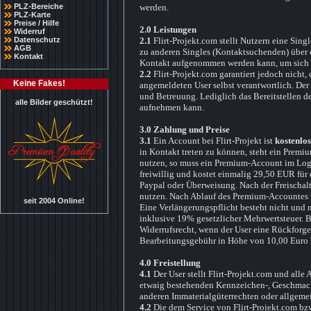
PLZ-Bereiche
werden.
PLZ-Karte
Preise / Hilfe
2.0 Leistungen
Widerruf
Datenschutz
2.1
Flirt-Projekt.com stellt Nutzern eine Si
AGB
zu anderen Singles (Kontaktsuchenden) über 
Kontakt
Kontakt aufgenommen werden kann, um sich 
2.2
Flirt-Projekt.com garantiert jedoch nicht,
Keine Fakes!
angemeldeten User selbst verantwortlich. Der
und Betreuung. Lediglich das Bereitstellen de
alle Bilder geschützt!
aufnehmen kann.
3.0 Zahlung und Preise
3.1
Ein Account bei Flirt-Projekt ist
kostenlos
in Kontakt treten zu können, steht ein Premi
nutzen, so muss ein Premium-Account im Logi
freiwillig und kostet einmalig 29,50 EUR für
Paypal oder Überweisung. Nach der Freischalt
nutzen. Nach Ablauf des Premium-Accountes w
seit 2004 Online!
Eine Verlängerungspflicht besteht nicht und 
inklusive 19% gesetzlicher Mehrwertsteuer. B
Widerrufsrecht, wenn der User eine Rückforger
Bearbeitungsgebühr in Höhe von 10,00 Euro 
4.0 Freistellung
4.1
Der User stellt Flirt-Projekt.com und alle 
etwaig bestehenden Kennzeichen-, Geschmacks
anderen Immaterialgüterrechten oder allgemei
4.2
Die dem Service von Flirt-Projekt.com bzw.