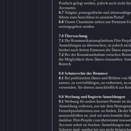
Postfach gelegt werden, jedoch auch nicht f
Accountes.
6.7
Vulgäre, pornografische und sittenwidrige
führen zum Ausschluss in unserem Portal!
6.8
Unsere Chaträume stehen nur Premium-User
weitergegeben werden.
7.0 Überwachung
7.1
Die Kommunikationsplattform Flirt-Projekt
Anmeldungen zu überwachen, ist jedoch nicht
hierbei nach freiem Ermessen die Daten anpa
7.2
Bei der Kontaktaufnahme zwischen Benutzer
die Möglichkeit diese Daten einzusehen. Somi
Bereich.
8.0 Schutzrechte der Benutzer
8.1
Bei publizierten Daten und Bildern von Ben
nutzen, zu vervielfältigen, zu verbreiten, zu 
verwenden. Sie dienen ausschließlich zur Ken
9.0 Werbung und fingierte Anmeldungen
9.1
Werbung für andere Internet-Portale ist 
Anmeldung verboten, nur mit dem Hintergrun
Fernsehproduktionen usw. zu finden, Da der M
auszuschließen ist, sind wir stets bemüht die
dankbar. Flirt-Projekt.com übernimmt insoweit
Account sofort zu löschen. Anmeldungen aus 
Schweiz sind, werden bei uns nicht freigeschal