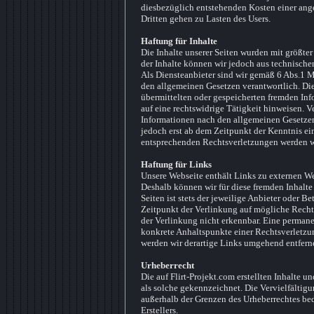
diesbezüglich entstehenden Kosten einer an
Dritten gehen zu Lasten des Users.
Haftung für Inhalte
Die Inhalte unserer Seiten wurden mit größter S
der Inhalte können wir jedoch aus technisc
Als Diensteanbieter sind wir gemäß 6 Abs.1 M
den allgemeinen Gesetzen verantwortlich. Dien
übermittelten oder gespeicherten fremden In
auf eine rechtswidrige Tätigkeit hinweisen. 
Informationen nach den allgemeinen Gesetzen
jedoch erst ab dem Zeitpunkt der Kenntnis e
entsprechenden Rechtsverletzungen werden wi
Haftung für Links
Unsere Webseite enthält Links zu externen Web
Deshalb können wir für diese fremden Inhalte
Seiten ist stets der jeweilige Anbieter oder B
Zeitpunkt der Verlinkung auf mögliche Recht
der Verlinkung nicht erkennbar. Eine permanen
konkrete Anhaltspunkte einer Rechtsverletzu
werden wir derartige Links umgehend entfern
Urheberrecht
Die auf Flirt-Projekt.com erstellten Inhalte 
als solche gekennzeichnet. Die Vervielfältig
außerhalb der Grenzen des Urheberrechtes bed
Erstellers.