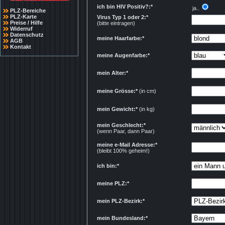
ich bin HIV Positiv?:*
ja..
PLZ-Bereiche
PLZ-Karte
Virus Typ 1 oder 2:*
Preise / Hilfe
(bitte eintragen)
Widerruf
Datenschutz
meine Haarfarbe:*
AGB
Kontakt
meine Augenfarbe:*
mein Alter:*
meine Grösse:*
(in cm)
mein Gewicht:*
(in kg)
mein Geschlecht:*
(wenn Paar, dann Paar)
meine e-Mail Adresse:*
(bleibt 100% geheim!)
ich bin:*
meine PLZ:*
mein PLZ-Bezirk:*
mein Bundesland:*