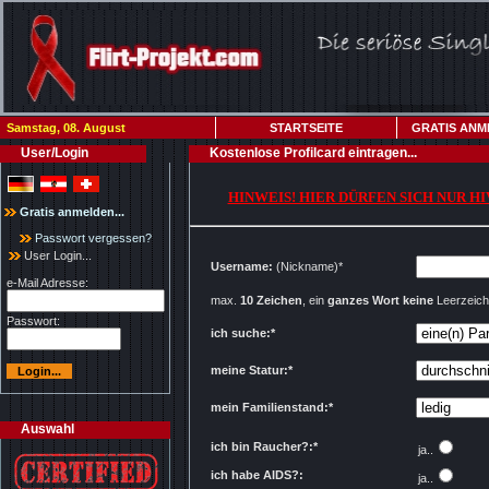
Samstag, 08. August
STARTSEITE
GRATIS ANM
User/Login
Kostenlose Profilcard eintragen...
HINWEIS! HIER DÜRFEN SICH NUR H
Gratis anmelden...
Passwort vergessen?
User Login...
Username:
(Nickname)*
e-Mail Adresse:
max.
10 Zeichen
, ein
ganzes Wort
keine
Leerzeich
Passwort:
ich suche:*
meine Statur:*
mein Familienstand:*
Auswahl
ich bin Raucher?:*
ja..
ich habe AIDS?:
ja..