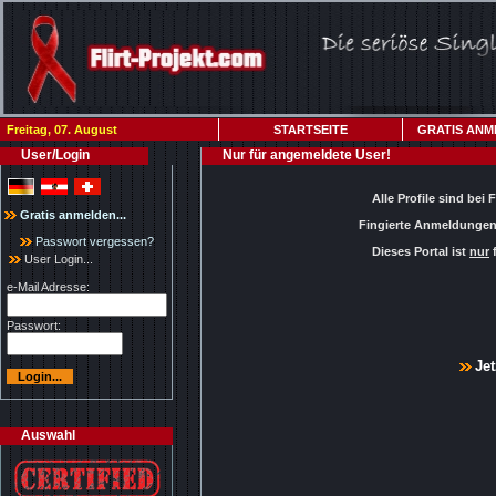
Freitag, 07. August
STARTSEITE
GRATIS ANM
User/Login
Nur für angemeldete User!
Alle Profile sind bei 
Gratis anmelden...
Fingierte Anmeldungen 
Passwort vergessen?
Dieses Portal ist
nur
f
User Login...
e-Mail Adresse:
Passwort:
Jet
Auswahl