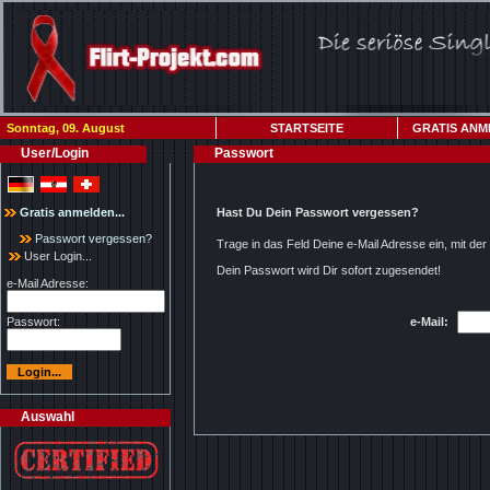
Sonntag, 09. August
STARTSEITE
GRATIS ANM
User/Login
Passwort
Gratis anmelden...
Hast Du Dein Passwort vergessen?
Passwort vergessen?
Trage in das Feld Deine e-Mail Adresse ein, mit d
User Login...
Dein Passwort wird Dir sofort zugesendet!
e-Mail Adresse:
Passwort:
e-Mail:
Auswahl