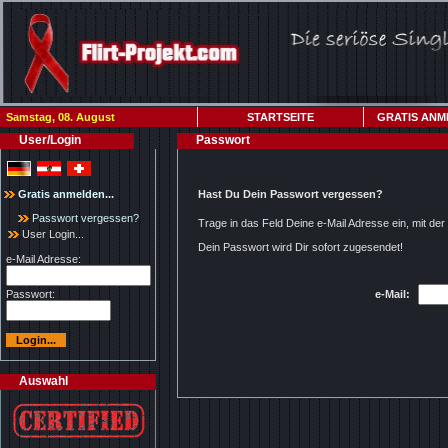
Samstag, 08. August
STARTSEITE
GRATIS ANM
User/Login
Passwort
Gratis anmelden...
Hast Du Dein Passwort vergessen?
Passwort vergessen?
Trage in das Feld Deine e-Mail Adresse ein, mit d
User Login...
Dein Passwort wird Dir sofort zugesendet!
e-Mail Adresse:
Passwort:
e-Mail:
Auswahl