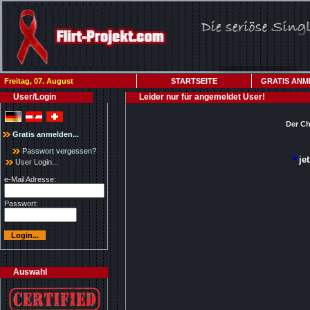
Freitag, 07. August
STARTSEITE
GRATIS ANM
User/Login
Leider nur für angemeldet User!
Der Ch
Gratis anmelden...
Passwort vergessen?
je
User Login...
e-Mail Adresse:
Passwort:
Auswahl