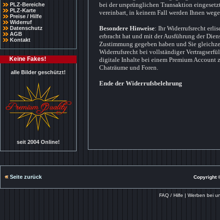
bei der ursprünglichen Transaktion eingesetz
PLZ-Bereiche
PLZ-Karte
vereinbart, in keinem Fall werden Ihnen weg
Preise / Hilfe
Widerruf
Besondere Hinweise
: Ihr Widerrufsrecht erli
Datenschutz
AGB
erbracht hat und mit der Ausführung der Dien
Kontakt
Zustimmung gegeben haben und Sie gleichzeiti
Widerrufsrecht bei vollständiger Vertragserfül
Keine Fakes!
digitale Inhalte bei einem Premium Account z
Chaträume und Foren.
alle Bilder geschützt!
Ende der Widerrufsbelehrung
seit 2004 Online!
Seite zurück
Copyright ©
FAQ / Hilfe
|
Werben bei u