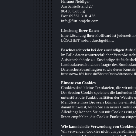
Hartmut Neidiger
Am Schießstand 27
96450 Coburg
Fax: 09561 3181436
info@flirt-projekt.com
Löschung Ihrer Daten
Eine Löschung Ihrer Profilcard ist jederzei
LÖSCHEN" sofort durchgeführt.
Beschwerderecht bei der zuständigen Aufsi
Im Falle datenschutzrechtlicher Verstöße ste
Aufsichtsbehörde zu. Zuständige Aufsichtsbeh
Landesdatenschutzbeauftragte des Bundeslande
Datenschutzbeauftragten sowie deren Konta
https://www.bfdi.bund.de/SharedDocs/Adressen/L
Einsatz von Cookies
Cookies sind kleine Textdateien, die wir mitte
Der Session Cookie speichert die laufenden Da
unterstützt die Funktionalitäten der Website 
Menüleiste Ihres Browsers können Sie einstell
darauf hinweist, wenn Sie ein neues Cookie e
Allerdings können Sie nur mit Cookies einige
Ihnen empfehlen, die Cookie-Funktion eingesc
Wie kann ich die Verwendung von Cookies u
Wir verwenden Cookies nicht um persönlich i