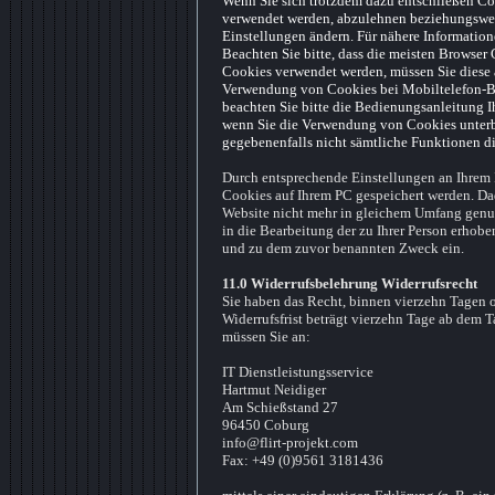
Wenn Sie sich trotzdem dazu entschließen Cook
verwendet werden, abzulehnen beziehungsweis
Einstellungen ändern. Für nähere Informatione
Beachten Sie bitte, dass die meisten Browser 
Cookies verwendet werden, müssen Sie diese a
Verwendung von Cookies bei Mobiltelefon-Bro
beachten Sie bitte die Bedienungsanleitung I
wenn Sie die Verwendung von Cookies unterbin
gegebenenfalls nicht sämtliche Funktionen d
Durch entsprechende Einstellungen an Ihrem 
Cookies auf Ihrem PC gespeichert werden. Dad
Website nicht mehr in gleichem Umfang genut
in die Bearbeitung der zu Ihrer Person erhob
und zu dem zuvor benannten Zweck ein.
11.0 Widerrufsbelehrung Widerrufsrecht
Sie haben das Recht, binnen vierzehn Tagen 
Widerrufsfrist beträgt vierzehn Tage ab dem 
müssen Sie an:
IT Dienstleistungsservice
Hartmut Neidiger
Am Schießstand 27
96450 Coburg
info@flirt-projekt.com
Fax: +49 (0)9561 3181436