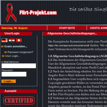
Samstag, 08. August
STARTSEITE
GRATIS ANM
User/Login
Allgemeine Geschäftsbedingungen...
Die Europäische Kommission stellt eine Plattf
finden. Wir s
https://ec.europa.eu/consumers/odr
Gratis anmelden...
einer Verbraucherschlichtungsstelle teilzune
Passwort vergessen?
1.0 Allgemeine Geschäftsbedingungen (AGB
User Login...
1.1
Das Anerkennen der Allgemeinen Geschäfts
e-Mail Adresse:
User die Allgemeinen Geschäftsbedingungen a
Mausklick akzeptiert und seine Profil-Card a
Passwort:
1.2
Nach der Anmeldung erhalten Sie eine Bestä
Angabe Ihrer e-Mail-Adresse keine Freischalt
1.3
Angemeldete User verpflichten sich eigen
Copyright geschützte Bilder zu verwenden un
Angaben gemacht werden, ist das Portal Flirt
Users sofort zu löschen. Für die Haftung der 
Auswahl
1.4
Bei Flirt-Projekt.com dürfen sich nur Men
1.5
Verboten ist das Allgemeine Stören der K
Darunter versteht man das bewusste Stören d
sowie das Absenden sinnloser Änderungen un