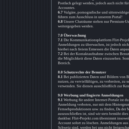
Postfach gelegt werden, jedoch auch nicht f
Accountes.
6.7
Vulgäre, pornografische und sittenwidrige
führen zum Ausschluss in unserem Portal!
6.8
Unsere Chaträume stehen nur Premium-User
weitergegeben werden.
7.0 Überwachung
7.1
Die Kommunikationsplattform Flirt-Projekt
Anmeldungen zu überwachen, ist jedoch nicht
hierbei nach freiem Ermessen die Daten anpa
7.2
Bei der Kontaktaufnahme zwischen Benutzer
die Möglichkeit diese Daten einzusehen. Somi
Bereich.
8.0 Schutzrechte der Benutzer
8.1
Bei publizierten Daten und Bildern von Ben
nutzen, zu vervielfältigen, zu verbreiten, zu 
verwenden. Sie dienen ausschließlich zur Ken
9.0 Werbung und fingierte Anmeldungen
9.1
Werbung für andere Internet-Portale ist 
Anmeldung verboten, nur mit dem Hintergrun
Fernsehproduktionen usw. zu finden, Da der M
auszuschließen ist, sind wir stets bemüht die
dankbar. Flirt-Projekt.com übernimmt insoweit
Account sofort zu löschen. Anmeldungen aus 
Schweiz sind, werden bei uns nicht freigeschal