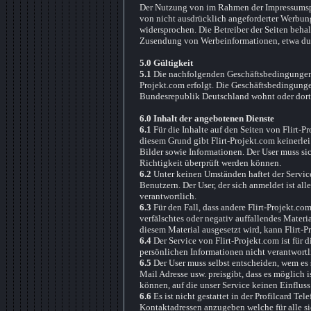
Der Nutzung von im Rahmen der Impressumspfl
von nicht ausdrücklich angeforderter Werbung
widersprochen. Die Betreiber der Seiten behal
Zusendung von Werbeinformationen, etwa dur
5.0 Gültigkeit
5.1
Die nachfolgenden Geschäftsbedingungen 
Projekt.com erfolgt. Die Geschäftsbedingung
Bundesrepublik Deutschland wohnt oder dort 
6.0 Inhalt der angebotenen Dienste
6.1
Für die Inhalte auf den Seiten von Flirt-Pr
diesem Grund gibt Flirt-Projekt.com keinerlei
Bilder sowie Informationen. Der User muss sic
Richtigkeit überprüft werden können.
6.2
Unter keinen Umständen haftet der Service
Benutzern. Der User, der sich anmeldet ist al
verantwortlich.
6.3
Für den Fall, dass andere Flirt-Projekt.co
verfälschtes oder negativ auffallendes Materi
diesem Material ausgesetzt wird, kann Flirt-
6.4
Der Service von Flirt-Projekt.com ist fü
persönlichen Informationen nicht verantwortl
6.5
Der User muss selbst entscheiden, wem es s
Mail Adresse usw. preisgibt, dass es möglich 
können, auf die unser Service keinen Einfluss 
6.6
Es ist nicht gestattet in der Profilcard 
Kontaktadressen anzugeben welche für alle si