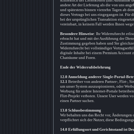
schließlich der Lieferkosten (mit Ausnahme de
andere Art der Lieferung als die von uns ang
und spätestens binnen vierzehn Tagen ab dem
dieses Vertrags bei uns eingegangen ist. Für
bei der ursprünglichen Transaktion eingesetzt
vereinbart, in keinem Fall werden Ihnen wege
Besondere Hinweise
: Ihr Widerrufsrecht erli
erbracht hat und mit der Ausführung der Dien
Zustimmung gegeben haben und Sie gleichzeiti
Widerrufsrecht bei vollständiger Vertragserfüll
digitale Inhalte bei einem Premium Account z
Chaträume und Foren.
Ende der Widerrufsbelehrung
12.0 Anmeldung anderer Single-Portal-Betr
12.1
Betreiber von anderen Partner-, Flirt-, S
um unser System auszuspionieren, oder Werbun
Werbung für andere Internet-Portale betreiben.
Flirt-Projekt verboten. Unsere User werden vo
einen Partner suchen.
13.0 Schlussbestimmung
Wir behalten uns das Recht vor, Änderunge
verpflichtet sich der Nutzer, diese Bedingun
14.0 Erfüllungsort und Gerichtsstand ist D