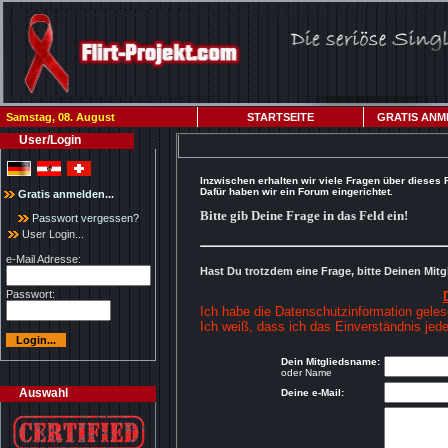
Samstag, 08. August
STARTSEITE
GRATIS ANM
User/Login
Inzwischen erhalten wir viele Fragen über dieses 
Dafür haben wir ein Forum eingerichtet.
Gratis anmelden...
Bitte gib Deine Frage in das Feld ein!
Passwort vergessen?
User Login...
e-Mail Adresse:
Hast Du trotzdem eine Frage, bitte Deinen Mi
Passwort:
Ich habe die Datenschutzinformation geles
Ich weiß, dass ich das Einverständnis jede
Dein Mitgliedsname:
oder Name
Auswahl
Deine e-Mail: