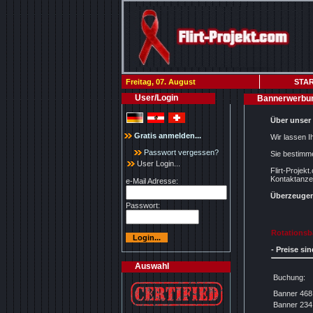
Freitag, 07. August
STAR
User/Login
Bannerwerbu
Über unser 
Gratis anmelden...
Wir lassen I
Passwort vergessen?
Sie bestimm
User Login...
Flirt-Projek
Kontaktanzei
e-Mail Adresse:
Überzeugen
Passwort:
Rotationsba
- Preise si
Auswahl
Buchung:
Banner 468
Banner 234