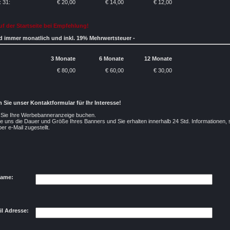
 31:
€ 20,00
€ 14,00
€ 12,00
uf der Startseite bei Empfehlung!
nd immer monatlich und inkl. 19% Mehrwertsteuer -
3 Monate
6 Monate
12 Monate
€ 80,00
€ 60,00
€ 30,00
n Sie unser Kontaktformular für Ihr Interesse!
 Sie Ihre Werbebanneranzeige buchen.
e uns die Dauer und Größe Ihres Banners und Sie erhalten innerhalb 24 Std. Informationen,
er e-Mail zugestellt.