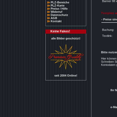
Banner 88 x
PLZ-Bereiche
PLZ-Karte
Preise / Hilfe
Widerruf
Festplatz a
Datenschutz
AGB
- Preise si
Kontakt
Buchung:
Keine Fakes!
Textlink:
alle Bilder geschützt!
Bitte nutze
Hier können
Schreiben Si
Kontodaten p
seit 2004 Online!