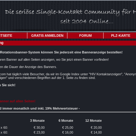
TSEITE
GRATIS ANMELDEN
FORUM
PLZ-KARTE
ng
Rotationsbanner-System können Sie jederzeit eine Banneranzeige bestellen!
hren Banner auf allen Seiten anzeigen, wo Sie jetzt einen Banner vorfinden!
en die Dauer der Anzeige des Banners.
t.com hat täglich viele Besucher, da wir im Google Index unter "HIV Kontaktanzeigen", "Anon
gen" und verschiedenen Begriffen auf der 1. Seite zu finden sind.
 Sie sich!
nner auf allen Seiten!
nd immer monatlich und inkl. 19% Mehrwertsteuer -
3 Monate
6 Monate
12 Monate
 x 60:
€ 30,00
€ 25,00
€ 20,00
 x 60:
€ 23,00
€ 16,00
€ 14,00