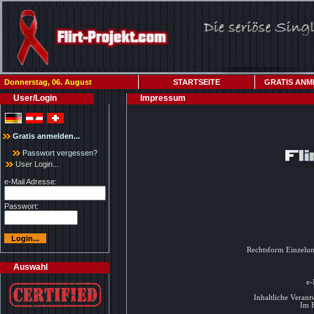
Donnerstag, 06. August
STARTSEITE
GRATIS ANM
User/Login
Impressum
Gratis anmelden...
Passwort vergessen?
User Login...
e-Mail Adresse:
Passwort:
Rechtsform Einzelun
Fax
Auswahl
e-
Inhaltliche Veran
Im F