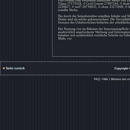
Flirt-Projekt.com verwendet lizenzfreie Werke von
Tijana 17173528, © Cyril Comtat 27497244, © Andr
2226627, © so47 26710035, © oksix 33275049, © Anj
erstellte Werke.
Die durch die Seitenbetreiber erstellten Inhalte und 
Dritter sind als solche gekennzeichnet. Die Vervielfä
Grenzen des Urheberrechtes bedürfen der schriftliche
Der Nutzung von im Rahmen der Impressumspflicht ve
ausdrücklich angeforderter Werbung und Informations
behalten sich ausdrücklich rechtliche Schritte im F
Mails, vor.
Seite zurück
Copyright ©
FAQ / Hilfe
|
Werben bei u