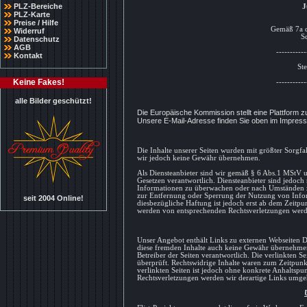
PLZ-Bereiche
J
PLZ-Karte
Preise / Hilfe
Gemäß 7a d
Widerruf
S
Datenschutz
AGB
-----------
Kontakt
St
Keine Fakes!
-----------
alle Bilder geschützt!
Die Europäische Kommission stellt eine Plattform zu
Unsere E-Mail-Adresse finden Sie oben im Impres
Die Inhalte unserer Seiten wurden mit größter Sorgfalt
wir jedoch keine Gewähr übernehmen.
Als Diensteanbieter sind wir gemäß § 6 Abs.1 MStV u
Gesetzen verantwortlich. Diensteanbieter sind jedoch 
Informationen zu überwachen oder nach Umständen zu 
zur Entfernung oder Sperrung der Nutzung von Infor
seit 2004 Online!
diesbezügliche Haftung ist jedoch erst ab dem Zeitpu
werden von entsprechenden Rechtsverletzungen werde
Unser Angebot enthält Links zu externen Webseiten Dr
diese fremden Inhalte auch keine Gewähr übernehmen. F
Betreiber der Seiten verantwortlich. Die verlinkten 
überprüft. Rechtswidrige Inhalte waren zum Zeitpunkt
verlinkten Seiten ist jedoch ohne konkrete Anhaltspu
Rechtsverletzungen werden wir derartige Links umge