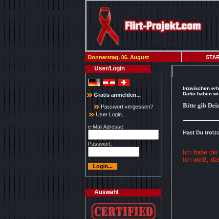
Donnerstag, 06. August
STAR
User/Login
Inzwischen erh
Dafür haben wir
Gratis anmelden...
Bitte gib Dei
Passwort vergessen?
User Login...
e-Mail Adresse:
Hast Du trotz
Passwort:
Ich habe die
Ich weiß, da
Auswahl